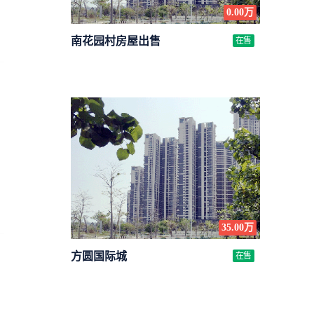
0.00万
南花园村房屋出售
在售
35.00万
方圆国际城
在售