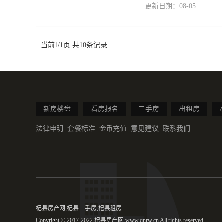
更新日期：08-05
当前1/1页 共10条记录
新房楼盘
看房报名
二手房
出租房
法律申明
套餐标准
金币充值
意见建议
联系我们
杞县房产网,杞县二手房,杞县租房
Copyright © 2017-2022 杞县房产网 www.qnrw.cn All rights reserved.