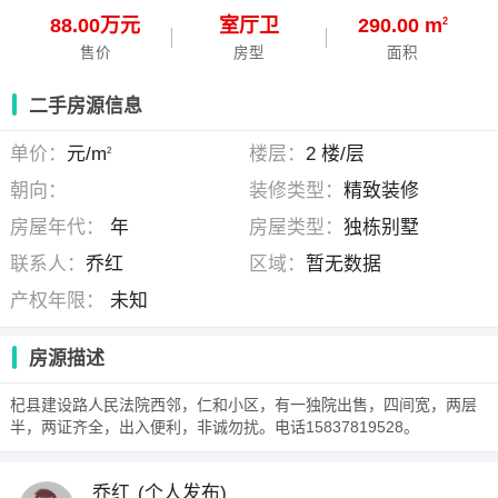
88.00万元
室
厅
卫
290.00 m
2
售价
房型
面积
二手房源信息
单价：
元/m
楼层：
2 楼/层
2
朝向：
装修类型：
精致装修
房屋年代：
年
房屋类型：
独栋别墅
联系人：
乔红
区域：
暂无数据
产权年限：
未知
房源描述
杞县建设路人民法院西邻，仁和小区，有一独院出售，四间宽，两层
半，两证齐全，出入便利，非诚勿扰。电话15837819528。
乔红
(个人发布)