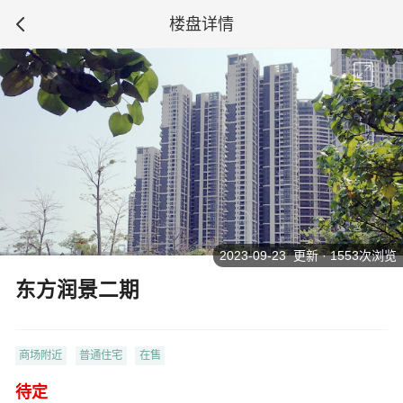
楼盘详情
2023-09-23 更新 · 1553次浏览
东方润景二期
商场附近
普通住宅
在售
待定