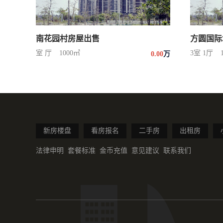
南花园村房屋出售
方圆国际
室 厅
1000㎡
3室 1厅
0.00
万
新房楼盘
看房报名
二手房
出租房
法律申明
套餐标准
金币充值
意见建议
联系我们