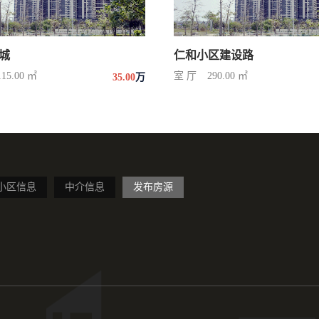
城
仁和小区建设路
115.00 ㎡
室 厅
290.00 ㎡
35.00
万
小区信息
中介信息
发布房源