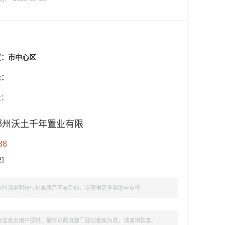
置：
市中心区
址：
盘：
郑州沃土千年置业有限
88
记
]
时请说明是在杞县房产网看到的，以获得更多帮助与信任.
盘信息由用户提供，最终以政府部门登记备案为准，请谨慎核查。