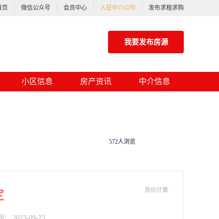
首页
微信公众号
会员中心
入驻中介公司
发布求租求购
我要发布房源
小区信息
房产资讯
中介信息
572人浏览
房价计算
定
2023-09-23