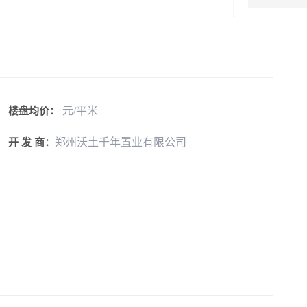
元/平米
楼盘均价：
郑州沃土千年置业有限公司
开 发 商：