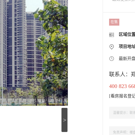
在售
区域位
项目地
最新开
联系人：
400 823 66
[
看房报名登
温馨提示：联系
>
免责声明：楼