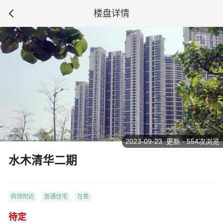
楼盘详情
2023-09-23 更新 · 554次浏览
水木清华二期
商场附近
普通住宅
在售
待定