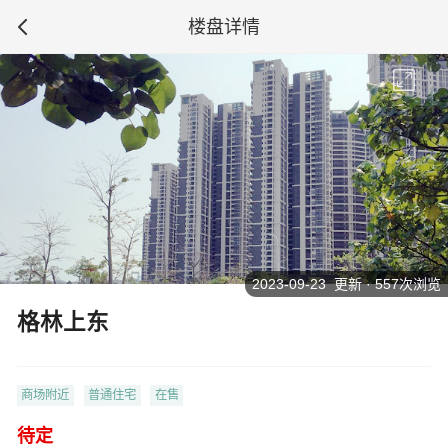
楼盘详情
2023-09-23 更新 · 557次浏览
格林上东
商场附近
普通住宅
在售
待定